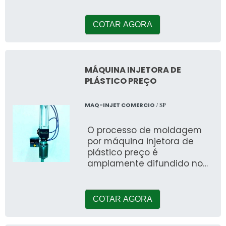
produtos e utensílios de
plást
COTAR AGORA
MÁQUINA INJETORA DE
PLÁSTICO PREÇO
MAQ-INJET COMERCIO
/ SP
O processo de moldagem
por máquina injetora de
plástico preço é
amplamente difundido no
cenário industrial, tendo em
vista que é a etapa p
COTAR AGORA