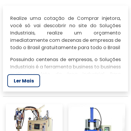
Realize uma cotação de Comprar injetora,
você só vai descobrir no site do Soluções
Industriais, realize um orçamento
imediatamente com dezenas de empresas de
todo o Brasil gratuitamente para todo o Brasil
Possuindo centenas de empresas, o Soluções
Industriais é a ferramenta business to business
mais completo da área industrial. Para
Ler Mais
realizar um orçamento de Comprar injetora,
clique em um ou mais dos anuciantes a
seguir: