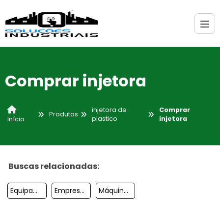
Comprar injetora
injetora de
Comprar
Produtos
plastico
injetora
Início
Buscas relacionadas:
Equipamento Para Injeção De Poliuretano
Empresa De Mini Injetora De Plástico Granulado
Máquina Injetora De Plástico Preço