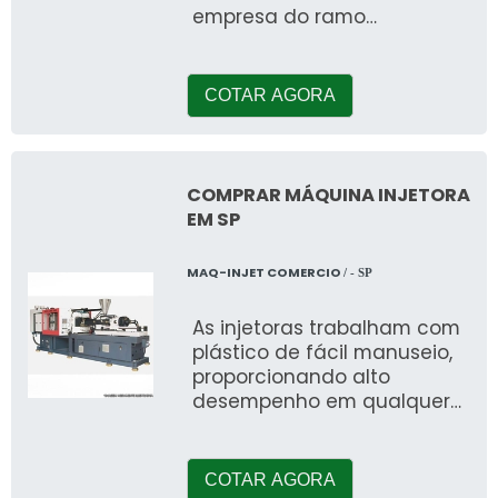
empresa do ramo
realizando uma cotação na
companhia mais
conceituada do mercado e
COTAR AGORA
conhecen
COMPRAR MÁQUINA INJETORA
EM SP
MAQ-INJET COMERCIO
/ - SP
As injetoras trabalham com
plástico de fácil manuseio,
proporcionando alto
desempenho em qualquer
demanda. O maquinário
trabalha com diversos tipos
de mat&eacu
COTAR AGORA