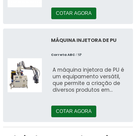
companhia do segmento, o
clien
COTAR AGORA
MÁQUINA INJETORA DE PU
Correta ABC
/ SP
A máquina injetora de PU é
um equipamento versátil,
que permite a criação de
diversos produtos em
poliuretano a partir de um
processo de inje&cce
COTAR AGORA