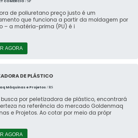
ET COMERCIO
/ SP
tora de poliuretano preço justo é um
amento que funciona a partir da moldagem por
o – a matéria-prima (PU) é i
R AGORA
ZADORA DE PLÁSTICO
q Máquinas e Projetos
/ RS
busca por peletizadora de plástico, encontrará
erteza na referência do mercado Goldenmaq
as e Projetos. Ao cotar por meio da própr
R AGORA