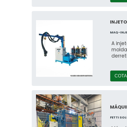
INJETO
MAQ-INJ
A inje
molda
derret
COTA
MÁQUI
FETTI SO