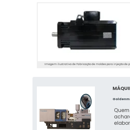
Imagem ilustrativa de Fabricação de moldes para injeção de p
MÁQUIN
Goldenma
Quem 
achar
elabo