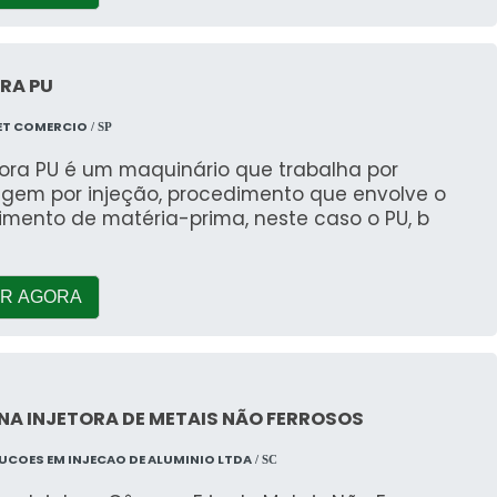
RA PU
ET COMERCIO
/ SP
tora PU é um maquinário que trabalha por
gem por injeção, procedimento que envolve o
imento de matéria-prima, neste caso o PU, b
R AGORA
NA INJETORA DE METAIS NÃO FERROSOS
LUCOES EM INJECAO DE ALUMINIO LTDA
/ SC