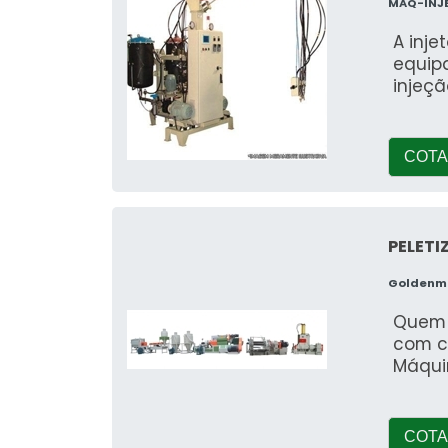
MAQ-INJ
A inje
equip
injeçã
COTA
PELETI
Goldenma
Quem 
com c
Máquin
COTA