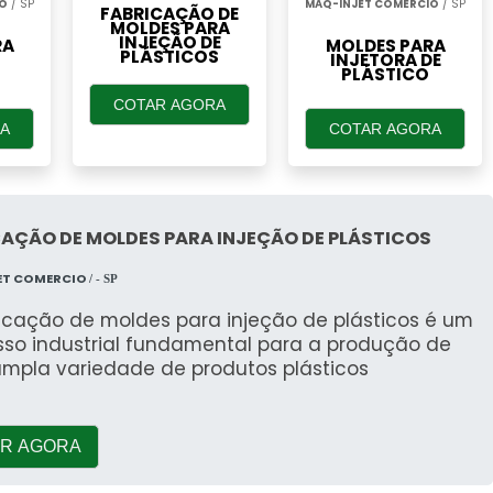
IO
/ SP
MAQ-INJET COMERCIO
/ SP
FABRICAÇÃO DE
MOLDES PARA
INJEÇÃO DE
RA
MOLDES PARA
PLÁSTICOS
INJETORA DE
PLÁSTICO
COTAR AGORA
A
COTAR AGORA
AÇÃO DE MOLDES PARA INJEÇÃO DE PLÁSTICOS
ET COMERCIO
/ - SP
ricação de moldes para injeção de plásticos é um
sso industrial fundamental para a produção de
mpla variedade de produtos plásticos
R AGORA