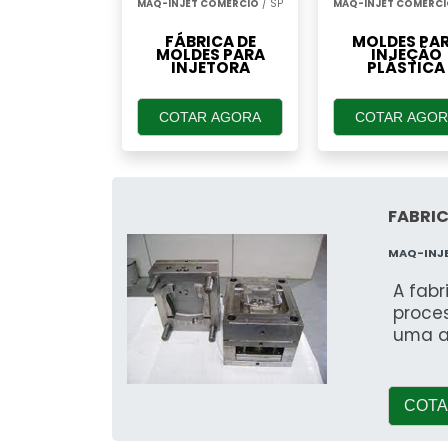
MAQ-INJET COMERCIO
/ SP
MAQ-INJET COMERC
FÁBRICA DE
MOLDES PA
MOLDES PARA
INJEÇÃO
INJETORA
PLÁSTICA
COTAR AGORA
COTAR AGOR
FABRIC
MAQ-INJ
A fab
proce
uma a
COTA