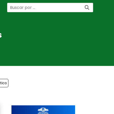
s
tico