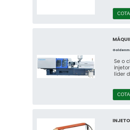
COTA
MÁQUIN
Goldenma
Se o c
injet
líder 
COTA
INJETO