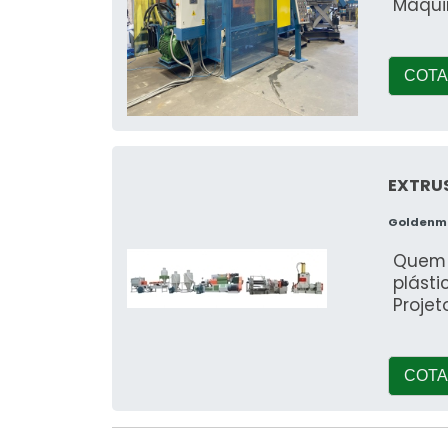
Máqui
COTA
EXTRU
Goldenma
Quem 
plást
Proje
COTA