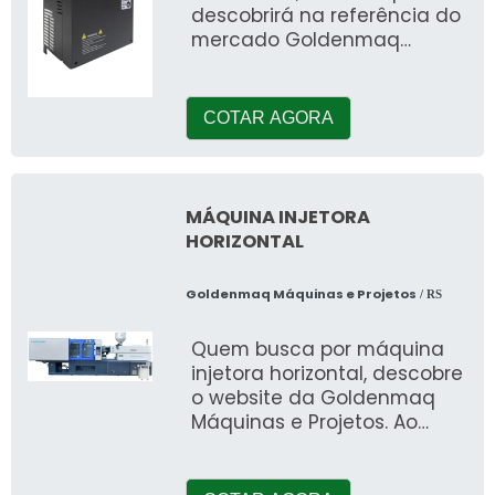
descobrirá na referência do
mercado Goldenmaq
Máquinas e Projetos. Ao
solicitar uma cotação na
ma
COTAR AGORA
MÁQUINA INJETORA
HORIZONTAL
Goldenmaq Máquinas e Projetos
/ RS
Quem busca por máquina
injetora horizontal, descobre
o website da Goldenmaq
Máquinas e Projetos. Ao
elaborar um orçamento
detalhado na melhor