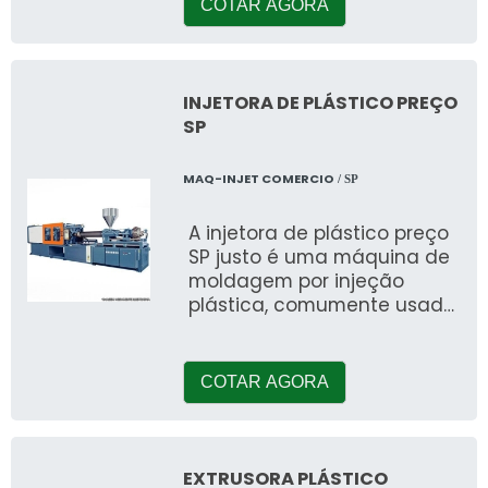
companhia do ramo
COTAR AGORA
INJETORA DE PLÁSTICO PREÇO
SP
MAQ-INJET COMERCIO
/ SP
A injetora de plástico preço
SP justo é uma máquina de
moldagem por injeção
plástica, comumente usada
nas indústrias te
COTAR AGORA
EXTRUSORA PLÁSTICO