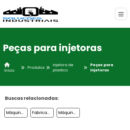
Peças para injetoras
injetora de
Peças para
Produtos
plastico
injetoras
Início
Buscas relacionadas:
Máquina Injetora De Calçados
Fabricantes De Injetoras
Máquina De Injeção De Plástico