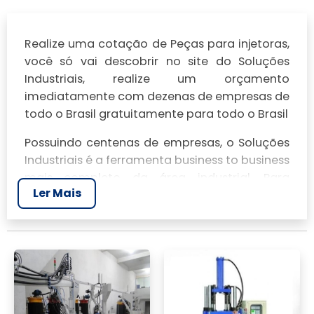
Realize uma cotação de Peças para injetoras,
você só vai descobrir no site do Soluções
Industriais, realize um orçamento
imediatamente com dezenas de empresas de
todo o Brasil gratuitamente para todo o Brasil
Possuindo centenas de empresas, o Soluções
Industriais é a ferramenta business to business
mais completo da área industrial. Para
Ler Mais
realizar um orçamento de Peças para
injetoras, clique em um ou mais dos
anuciantes a seguir: