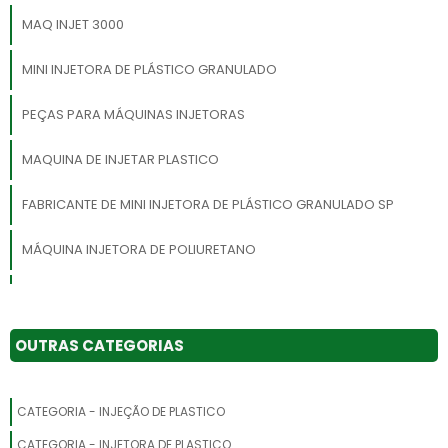
MAQ INJET 3000
MINI INJETORA DE PLÁSTICO GRANULADO
PEÇAS PARA MÁQUINAS INJETORAS
MAQUINA DE INJETAR PLASTICO
FABRICANTE DE MINI INJETORA DE PLÁSTICO GRANULADO SP
MÁQUINA INJETORA DE POLIURETANO
MÁQUINA INJETORA DE PLÁSTICO PEQUENA
MINI INJETORA DE PLÁSTICO PULVERIZADO SP
OUTRAS CATEGORIAS
INJETORA HORIZONTAL
CATEGORIA - INJEÇÃO DE PLASTICO
INJETORA DE CALÇADOS
CATEGORIA - INJETORA DE PLASTICO