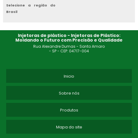
Selecione a região do
INJETORA DE PLASTICO A VENDA
Brasil
VENDA DE MÁQUINAS INJETORAS
Injetoras de plástico - Injetoras de Plástico:
MAQUINA PARA FABRICAR PEÇAS DE PLÁSTICO
Moldando o Futuro com Precisão e Qualidade
Rua Alexandre Dumas - Santo Amaro
MÁQUINA DE INJEÇÃO PLÁSTICA
- SP - CEP: 04717-004
FABRICANTE DE INJETORA DE PLÁSTICO MANUAL
Inicio
MÁQUINA INJETORA DE PLÁSTICO MANUAL
MINI INJETORA DE PLÁSTICO 6000P
Sobre nós
EMPRESA DE MINI INJETORA DE PLÁSTICO GRANULADO
Produtos
MINI INJETORA DE PLÁSTICO DE BANCADA
Mapa do site
MINI INJETORA DE PLÁSTICO MAQ INJET 4500P