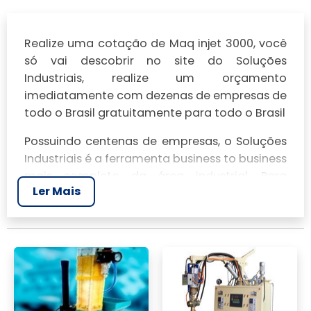
Realize uma cotação de Maq injet 3000, você
só vai descobrir no site do Soluções
Industriais, realize um orçamento
imediatamente com dezenas de empresas de
todo o Brasil gratuitamente para todo o Brasil
Possuindo centenas de empresas, o Soluções
Industriais é a ferramenta business to business
mais completo da área industrial. Para
Ler Mais
realizar um orçamento de Maq injet 3000,
clique em um ou mais dos anuciantes a
seguir: