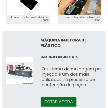
Imagem ilustrativa de Maq injet
Imagem ilustrativa de Maq injet
3000
3000
MÁQUINA INJETORA DE
PLÁSTICO
MAQ-INJET COMERCIO
/ SP
O sistema de moldagem por
injeção é um dos mais
utilizados no processo de
confecção de peças,
produtos e utensílios de
plást
COTAR AGORA