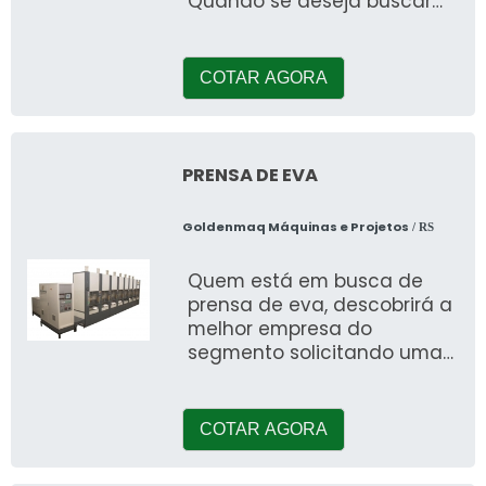
Quando se deseja buscar
por acessórios porta
frigorífica, descobrirá a
COTAR AGORA
PRENSA DE EVA
Goldenmaq Máquinas e Projetos
/ RS
Quem está em busca de
prensa de eva, descobrirá a
melhor empresa do
segmento solicitando uma
cotação na maior
especialista do ramo e
achando a refer&eci
COTAR AGORA