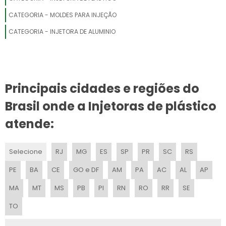
INJETORA VERTICAL
CATEGORIA - MOLDES PARA INJEÇÃO
CATEGORIA - INJETORA DE ALUMINIO
MÁQUINA DE INJEÇÃO DE PLÁSTICO
FORNECEDOR DE MINI INJETORA DE PLÁSTICO
MAQUINA DE FAZER PEÇAS DE PLÁSTICO
Principais cidades e regiões do
Brasil onde a Injetoras de plástico
MINI INJETORA PLASTICO
atende:
FABRICANTE DE INJETORA DE POLIURETANO
EXTRUSORA PLÁSTICO RECICLADO
Selecione
RJ
MG
ES
SP
PR
SC
RS
PE
BA
CE
GO e DF
AM
PA
AC
AL
AP
MÁQUINA DE MOLDAGEM POR INJEÇÃO
MA
MT
MS
PB
PI
RN
RO
RR
SE
MÁQUINA INJEÇÃO DE PU
TO
MÁQUINA PELETIZADORA DE PLÁSTICO