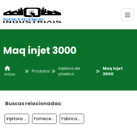
Maq injet 3000
injetora de
Maq injet
Produtos
plastico
3000
Início
Buscas relacionadas:
Injetora De Plástico Manual Maq Injet
Fornecedor De Injetora De Plástico
Fabricante De Injetora De Plástico Granulado