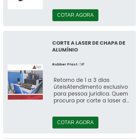
Projetos. Quando a
temática é
COTAR AGORA
CORTE A LASER DE CHAPA DE
ALUMÍNIO
Rubber Plast
/ SP
Retorno de 1 a 3 dias
úteisAtendimento exclusivo
para pessoa jurídica. Quem
procura por corte a laser de
chapa de alumínio,
encontrará a empresa l&i
COTAR AGORA