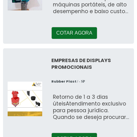
máquinas portáteis, de alto
desempenho e baixo custo
de produção. A moldagem
por injeç
COTAR AGORA
EMPRESAS DE DISPLAYS
PROMOCIONAIS
Rubber Plast
/ - SP
Retorno de 1 a 3 dias
úteisAtendimento exclusivo
para pessoa jurídica.
Quando se deseja procurar
por empresas de displays
promocionais, sem dúvidas,