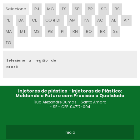
MOLDES PARA PLASTICO INJETADO
Selecione
RJ
MG
ES
SP
PR
SC
RS
PE
BA
CE
GO e DF
AM
PA
AC
AL
AP
EMPRESA DE MOLDES
MA
MT
MS
PB
PI
RN
RO
RR
SE
MOLDAGEM POR INJEÇÃO
TO
MOLDE INJETORA DE PLASTICO
Selecione a região do
Brasil
Injetoras de plástico - Injetoras de Plástico:
Moldando o Futuro com Precisão e Qualidade
Rua Alexandre Dumas - Santo Amaro
- SP - CEP: 04717-004
Inicio