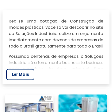
Realize uma cotação de Construção de
moldes plásticos, você só vai descobrir no site
do Soluções Industriais, realize um orçamento
imediatamente com dezenas de empresas de
todo o Brasil gratuitamente para todo o Brasil
Possuindo centenas de empresas, o Soluções
Industriais é a ferramenta business to business
mais completo da área industrial. Para
Ler Mais
realizar um orçamento de Construção de
moldes plásticos, clique em um ou mais dos
anuciantes a seguir: