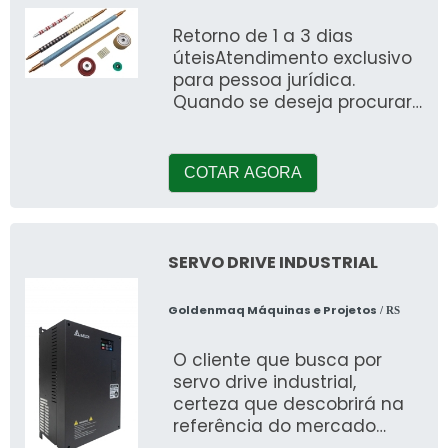
Retorno de 1 a 3 dias
úteisAtendimento exclusivo
para pessoa jurídica.
Quando se deseja procurar
por uma empresa de
revestimento de cilindros,
conhecerá a
COTAR AGORA
SERVO DRIVE INDUSTRIAL
Goldenmaq Máquinas e Projetos
/ RS
O cliente que busca por
servo drive industrial,
certeza que descobrirá na
referência do mercado
Goldenmaq Máquinas e