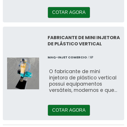
descobrirá a melhor empre
COTAR AGORA
FABRICANTE DE MINI INJETORA
DE PLÁSTICO VERTICAL
MAQ-INJET COMERCIO
/ SP
O fabricante de mini
injetora de plástico vertical
possui equipamentos
versáteis, modernos e que
trouxeram o conceito de
praticidade para a área
industrial ter
COTAR AGORA