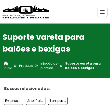
Suporte vareta para
balões e bexigas
injeção de
Suporte vareta para
Produtos
plastico
balões e bexigas
Início
Buscas relacionadas:
Empresa De Plástico
Anel Pall Ring
Tampas De Plástico Para Vidros