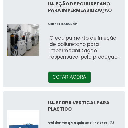
INJEÇÃO DE POLIURETANO
PARA IMPERMEABILIZAÇÃO
Correta ABC
/ SP
O equipamento de injeção
de poliuretano para
impermeabilização
responsável pela produção
de vários objetos para
isolamento t
COTAR AGORA
INJETORA VERTICAL PARA
PLÁSTICO
Goldenmaq Máquinas e Projetos
/ RS