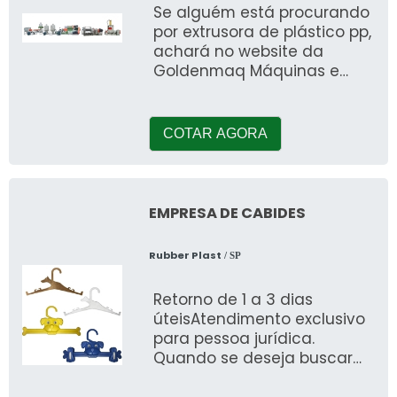
Se alguém está procurando
por extrusora de plástico pp,
achará no website da
Goldenmaq Máquinas e
Projetos. Ao cotar por meio
da própria c
COTAR AGORA
EMPRESA DE CABIDES
Rubber Plast
/ SP
Retorno de 1 a 3 dias
úteisAtendimento exclusivo
para pessoa jurídica.
Quando se deseja buscar
por uma empresa de
cabides, encontrará no