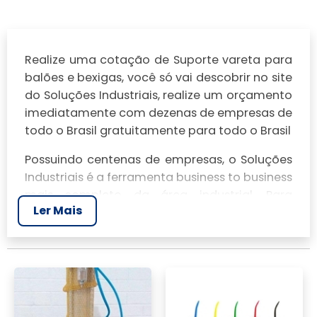
Realize uma cotação de Suporte vareta para
balões e bexigas, você só vai descobrir no site
do Soluções Industriais, realize um orçamento
imediatamente com dezenas de empresas de
todo o Brasil gratuitamente para todo o Brasil
Possuindo centenas de empresas, o Soluções
Industriais é a ferramenta business to business
mais completo da área industrial. Para
Ler Mais
realizar um orçamento de Suporte vareta
para balões e bexigas, clique em um ou mais
dos anuciantes a seguir: