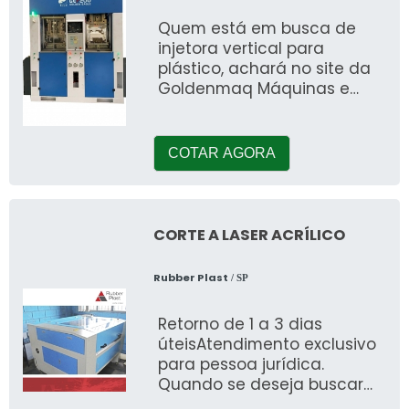
Quem está em busca de
injetora vertical para
plástico, achará no site da
Goldenmaq Máquinas e
Projetos. Ao realizar uma
cotação na companh
COTAR AGORA
CORTE A LASER ACRÍLICO
Rubber Plast
/ SP
Retorno de 1 a 3 dias
úteisAtendimento exclusivo
para pessoa jurídica.
Quando se deseja buscar
por corte a laser acrílico,