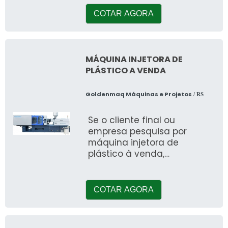
website da Rubber
COTAR AGORA
MÁQUINA INJETORA DE
PLÁSTICO A VENDA
Goldenmaq Máquinas e Projetos
/ RS
Se o cliente final ou
empresa pesquisa por
máquina injetora de
plástico à venda,
conseguirá encontrar no
website da Goldenmaq
Máquinas e Projetos
COTAR AGORA