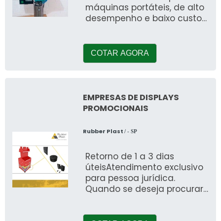
máquinas portáteis, de alto
desempenho e baixo custo
de produção. A moldagem
por injeç
COTAR AGORA
EMPRESAS DE DISPLAYS
PROMOCIONAIS
Rubber Plast
/ - SP
Retorno de 1 a 3 dias
úteisAtendimento exclusivo
para pessoa jurídica.
Quando se deseja procurar
por empresas de displays
promocionais, sem dúvidas,