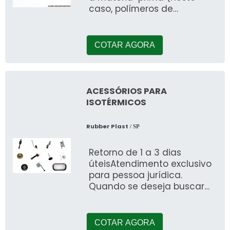
caso, polímeros de
poliuretano) em produtos
comercializáveis, como pe
COTAR AGORA
ACESSÓRIOS PARA
ISOTÉRMICOS
Rubber Plast
/ SP
Retorno de 1 a 3 dias
úteisAtendimento exclusivo
para pessoa jurídica.
Quando se deseja buscar
por acessórios para
isotérmicos, certeza que
descobri
COTAR AGORA