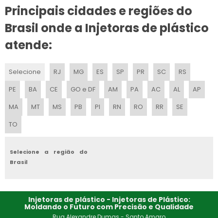
PREÇO DE INJETORA
Principais cidades e regiões do
Brasil onde a Injetoras de plástico
FABRICANTE DE INJETORA DE PLÁSTICO GRANULADO
atende:
PEÇAS PARA INJETORAS DE PLÁSTICOS
FABRICANTE DE MINI INJETORA DE PLÁSTICO SP
Selecione
RJ
MG
ES
SP
PR
SC
RS
PE
BA
CE
GO e DF
AM
PA
AC
AL
AP
PEÇAS PARA MÁQUINAS INJETORAS
MA
MT
MS
PB
PI
RN
RO
RR
SE
MINI INJETORA DE PLÁSTICO MANUAL
TO
PREÇO DE MINI INJETORA DE PLÁSTICO EM SP
Selecione a região do
MÁQUINA EXTRUSORA DE PLÁSTICO RECICLADO
Brasil
COMPRAR MINI INJETORA DE PLÁSTICO PULVERIZADO
Injetoras de plástico - Injetoras de Plástico:
MANUTENÇÃO INJETORAS PLASTICO
Moldando o Futuro com Precisão e Qualidade
Rua Alexandre Dumas - Santo Amaro