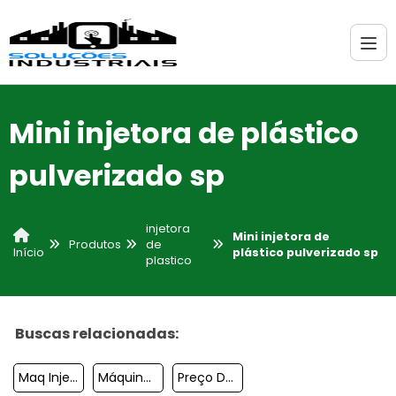
Mini injetora de plástico
pulverizado sp
injetora
Mini injetora de
Produtos
de
plástico pulverizado sp
Início
plastico
Buscas relacionadas:
Maq Injet 3000
Máquina Injetora De Plastico A Venda
Preço De Máquina Injetora Em Sp