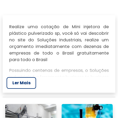
Realize uma cotação de Mini injetora de
plástico pulverizado sp, você só vai descobrir
no site do Soluções Industriais, realize um
orçamento imediatamente com dezenas de
empresas de todo o Brasil gratuitamente
para todo o Brasil
Possuindo centenas de empresas, o Soluções
Industriais é a ferramenta business to business
Ler Mais
mais completo da área industrial. Para
realizar um orçamento de Mini injetora de
plástico pulverizado sp, clique em um ou mais
dos anuciantes a seguir: