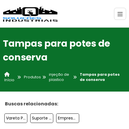
Tampas para potes de
conserva
injeção de
Tampas para potes
Produtos
plastico
de conserva
Início
Buscas relacionadas:
Vareta Para Colocar Bexiga
Suporte Vareta Para Bexiga
Empresa De Plástico