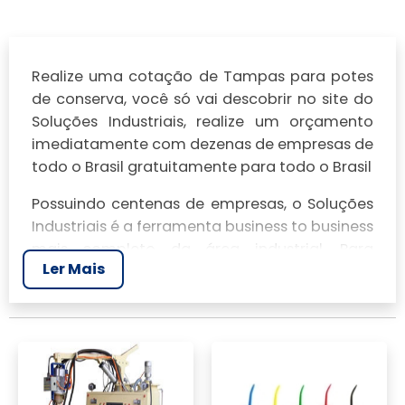
Realize uma cotação de Tampas para potes
de conserva, você só vai descobrir no site do
Soluções Industriais, realize um orçamento
imediatamente com dezenas de empresas de
todo o Brasil gratuitamente para todo o Brasil
Possuindo centenas de empresas, o Soluções
Industriais é a ferramenta business to business
mais completo da área industrial. Para
Ler Mais
realizar um orçamento de Tampas para
potes de conserva, clique em um ou mais dos
anuciantes a seguir: