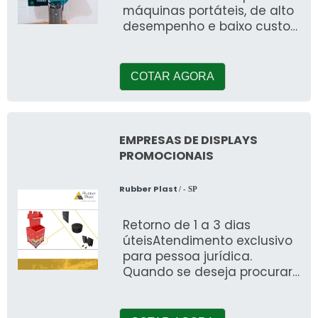
máquinas portáteis, de alto
desempenho e baixo custo
de produção. A moldagem
por injeç
COTAR AGORA
EMPRESAS DE DISPLAYS
PROMOCIONAIS
Rubber Plast
/ - SP
Retorno de 1 a 3 dias
úteisAtendimento exclusivo
para pessoa jurídica.
Quando se deseja procurar
por empresas de displays
promocionais, sem dúvidas,