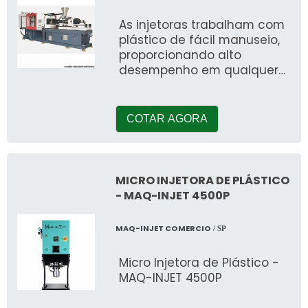
As injetoras trabalham com
plástico de fácil manuseio,
proporcionando alto
desempenho em qualquer
demanda. O maquinário
trabalha com diversos tipos
de mat&eacu
COTAR AGORA
MICRO INJETORA DE PLÁSTICO
- MAQ-INJET 4500P
MAQ-INJET COMERCIO
/ SP
Micro Injetora de Plástico -
MAQ-INJET 4500P