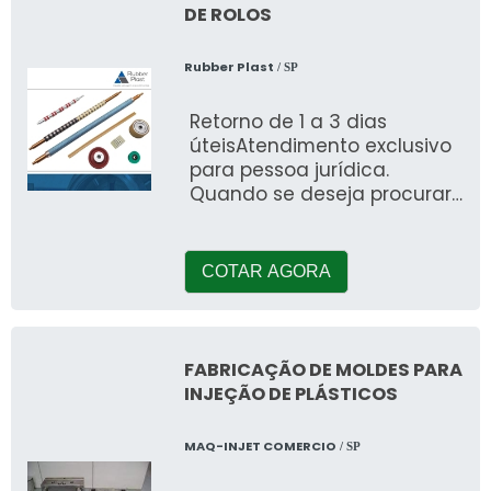
DE ROLOS
Rubber Plast
/ SP
Retorno de 1 a 3 dias
úteisAtendimento exclusivo
para pessoa jurídica.
Quando se deseja procurar
por uma empresa de
revestimento de rolos,
conhecerá a empr
COTAR AGORA
FABRICAÇÃO DE MOLDES PARA
INJEÇÃO DE PLÁSTICOS
MAQ-INJET COMERCIO
/ SP