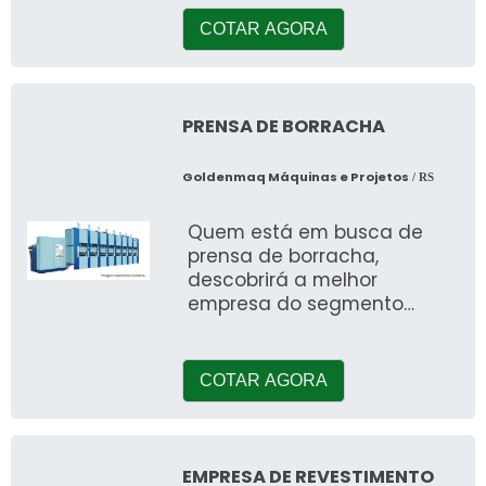
COTAR AGORA
PRENSA DE BORRACHA
Goldenmaq Máquinas e Projetos
/ RS
Quem está em busca de
prensa de borracha,
descobrirá a melhor
empresa do segmento
solicitando uma cotação na
maior especialista do ramo.
Quando a tem&aa
COTAR AGORA
EMPRESA DE REVESTIMENTO