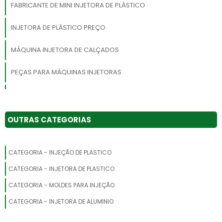
FABRICANTE DE MINI INJETORA DE PLÁSTICO
INJETORA DE PLÁSTICO PREÇO
MÁQUINA INJETORA DE CALÇADOS
PEÇAS PARA MÁQUINAS INJETORAS
INJETORA PNEUMÁTICA VERTICAL
MÁQUINA INJETORA DE PLASTICO A VENDA
OUTRAS CATEGORIAS
EXTRUSORA DE PLÁSTICO PP
CATEGORIA - INJEÇÃO DE PLASTICO
FABRICANTE DE MINI INJETORA DE PLÁSTICO GRANULADO SP
CATEGORIA - INJETORA DE PLASTICO
EXTRUSORA PARA RECICLAGEM DE PLÁSTICO
CATEGORIA - MOLDES PARA INJEÇÃO
CATEGORIA - INJETORA DE ALUMINIO
PREÇO DE INJETORA DE PLASTICO