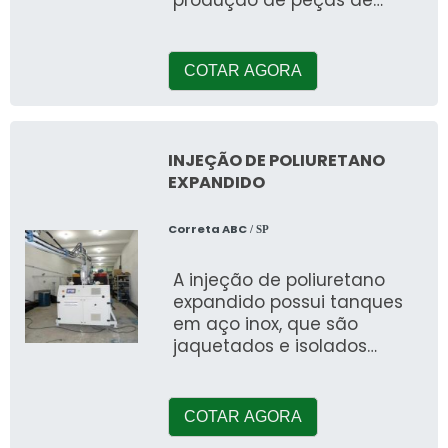
plástico por meio da
moldagem por injeção.
COTAR AGORA
INJEÇÃO DE POLIURETANO
EXPANDIDO
Correta ABC
/ SP
A injeção de poliuretano
expandido possui tanques
em aço inox, que são
jaquetados e isolados
termicamente, com
capacidade de 120L
COTAR AGORA