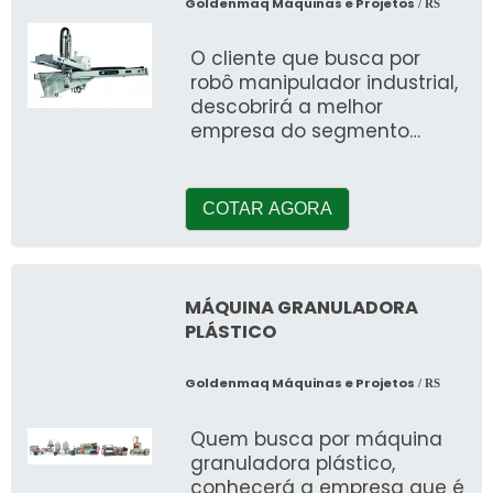
Goldenmaq Máquinas e Projetos
/ RS
O cliente que busca por
robô manipulador industrial,
descobrirá a melhor
empresa do segmento
solicitando uma cotação na
maior especialista do ramo
e acha
COTAR AGORA
MÁQUINA GRANULADORA
PLÁSTICO
Goldenmaq Máquinas e Projetos
/ RS
Quem busca por máquina
granuladora plástico,
conhecerá a empresa que é