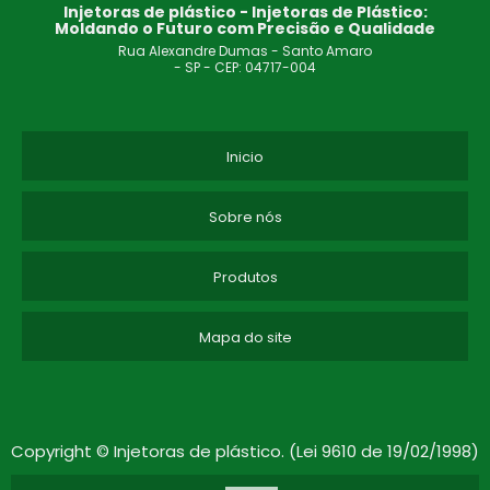
Injetoras de plástico - Injetoras de Plástico:
MÁQUINA DE INJEÇÃO PLÁSTICA
Moldando o Futuro com Precisão e Qualidade
Rua Alexandre Dumas - Santo Amaro
INJETORA DE PVC
- SP - CEP: 04717-004
INJETOR PLÁSTICO
Inicio
FABRICANTE DE MINI INJETORA DE PLÁSTICO SP
FORNECEDOR DE MÁQUINA INJETORA EM SP
Sobre nós
FABRICANTE DE INJETORA DE POLIURETANO
Produtos
MÁQUINA INJETORA DE POLIURETANO ONDE COMPRAR
Mapa do site
ESTEIRA TRANSPORTADORA PARA INJETORA
FABRICANTES DE MÁQUINAS INJETORAS DE PU EXPANDIDO
Copyright © Injetoras de plástico. (Lei 9610 de 19/02/1998)
MINI INJETORA DE PLÁSTICO EM SP