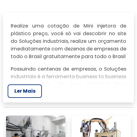
Realize uma cotação de Mini injetora de
plástico preço, você só vai descobrir no site
do Soluções Industriais, realize um orçamento
imediatamente com dezenas de empresas de
todo o Brasil gratuitamente para todo o Brasil
Possuindo centenas de empresas, o Soluções
Industriais é a ferramenta business to business
mais completo da área industrial. Para
Ler Mais
realizar um orçamento de Mini injetora de
plástico preço, clique em um ou mais dos
anuciantes a seguir: