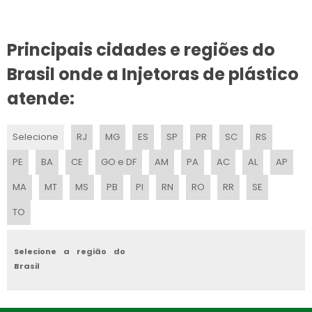
INJETORA PLASTICO MANUAL
FABRICANTE DE MINI INJETORA DE PLÁSTICO VERTICAL
Principais cidades e regiões do
Brasil onde a Injetoras de plástico
INJETORA VERTICAL
atende:
MAQUINA DE FAZER PEÇAS DE PLÁSTICO
MINI INJETORA DE PLÁSTICO GRANULADO
Selecione
RJ
MG
ES
SP
PR
SC
RS
PE
BA
CE
GO e DF
AM
PA
AC
AL
AP
INJETORAS DE POLIURETANO
MA
MT
MS
PB
PI
RN
RO
RR
SE
INJETORA HIDRÁULICA
TO
MINI INJETORA DE PLÁSTICO VERTICAL
Selecione a região do
INJETORA DE PU
Brasil
MINI INJETORA DE BANCADA