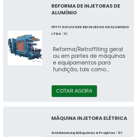
REFORMA DE INJETORAS DE
ALUMÍNIO
FETTI SOLUCOES EM INJECAO DE ALUMINIO
LTDA
/ SC
Reforma/Retroffiting geral
ou em partes de máquinas
e equipamentos para
fundição, tais como
máquinas injetoras e
periféricos; modernização
elétrica e hidráulica;
COTAR AGORA
Regularização da geometria
e recuperação do grupo de
fechamento da máquina
injetora;
MÁQUINA INJETORA ELÉTRICA
Goldenmaq Máquinas e Projetos
/ RS