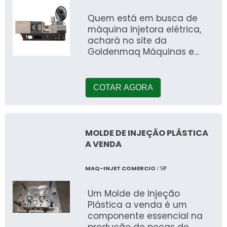
Quem está em busca de
máquina injetora elétrica,
achará no site da
Goldenmaq Máquinas e
Projetos. Ao elaborar uma
cotação na melhor
COTAR AGORA
MOLDE DE INJEÇÃO PLÁSTICA
A VENDA
MAQ-INJET COMERCIO
/ SP
Um Molde de Injeção
Plástica a venda é um
componente essencial na
produção de peças de