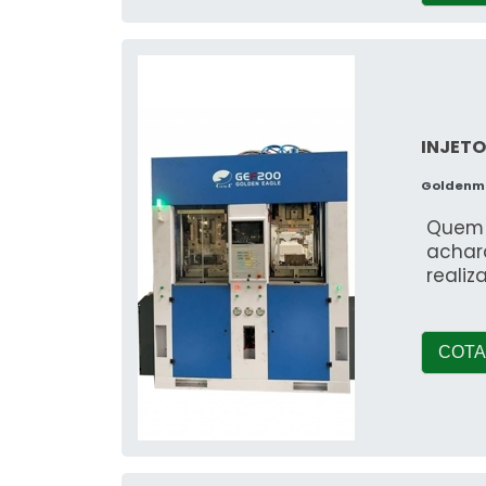
INJETO
Goldenma
Quem e
achar
reali
COTA