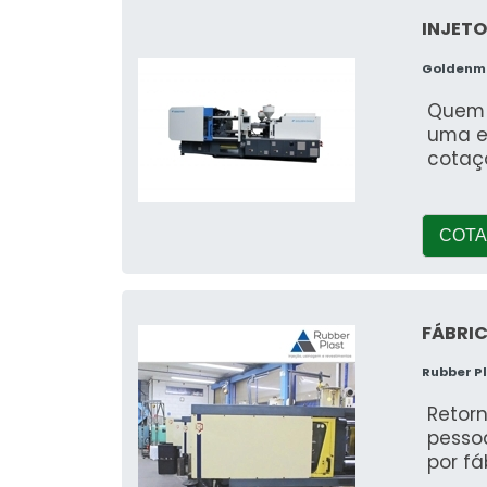
INJET
Goldenma
Quem e
uma e
cotaç
COTA
FÁBRIC
Rubber P
Retorn
pessoa
por fá