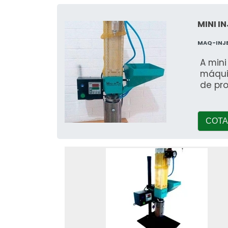
MINI I
MAQ-INJ
A min
máqui
de pr
COTA