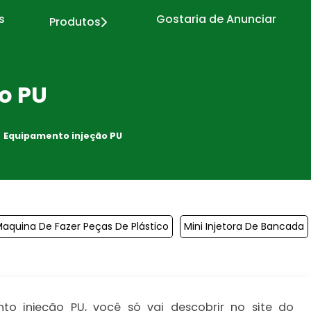
s
Gostaria de Anunciar
Produtos
o PU
Equipamento injeção PU
aquina De Fazer Peças De Plástico
Mini Injetora De Bancada
o injeção PU, você só vai descobrir no site do