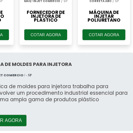
SP
MAQ-INJET COMERCIO
/ SP
CORRETA ABC
/ SP
E
FORNECEDOR DE
MÁQUINA DE
NO
INJETORA DE
INJETAR
O
PLÁSTICO
POLIURETANO
A
COTAR AGORA
COTAR AGORA
A DE MOLDES PARA INJETORA
ET COMERCIO
/ - SP
ica de moldes para injetora trabalha para
volver um procedimento industrial essencial para
 uma ampla gama de produtos plástico
R AGORA