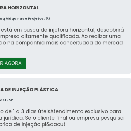
ORA HORIZONTAL
q Máquinas e Projetos
/ RS
stá em busca de injetora horizontal, descobrirá
mpresa altamente qualificada. Ao realizar uma
ão na companhia mais conceituada do mercad
R AGORA
A DE INJEÇÃO PLÁSTICA
last
/ SP
o de 1 a 3 dias úteisAtendimento exclusivo para
 jurídica. Se o cliente final ou empresa pesquisa
brica de injeção pl&aacut