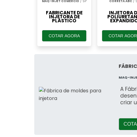
MAQ-INJET COMERCIO
/ SP
CORRETA ABC
/ 
FABRICANTE DE
INJETORA D
INJETORA DE
POLIURETA
PLÁSTICO
EXPANDID
COTAR AGORA
COTAR AGOR
FÁBRIC
MAQ-INJ
A Fábr
desen
criar
COTA