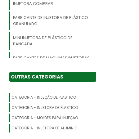
INJETORA COMPRAR
FABRICANTE DE INJETORA DE PLÁSTICO
GRANULADO
MINI INJETORA DE PLÁSTICO DE
BANCADA
FABRICANTES DE MÁQUINAS INJETORAS
DE PU
OUTRAS CATEGORIAS
INJETORA COM SERVO MOTOR
MINI MÁQUINA INJETORA DE PLÁSTICO
CATEGORIA - INJEÇÃO DE PLASTICO
MINI INJETORA DE PLÁSTICO 6000P
CATEGORIA - INJETORA DE PLASTICO
CATEGORIA - MOLDES PARA INJEÇÃO
MINI MÁQUINA INJETORA
CATEGORIA - INJETORA DE ALUMINIO
INJETORA DE PVC