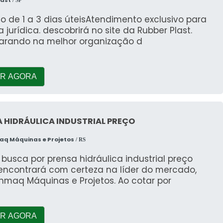
last
/ SP
o de 1 a 3 dias úteisAtendimento exclusivo para
 jurídica. descobrirá no site da Rubber Plast.
rando na melhor organização d
R AGORA
 HIDRÁULICA INDUSTRIAL PREÇO
q Máquinas e Projetos
/ RS
usca por prensa hidráulica industrial preço
 encontrará com certeza na líder do mercado,
nmaq Máquinas e Projetos. Ao cotar por
R AGORA