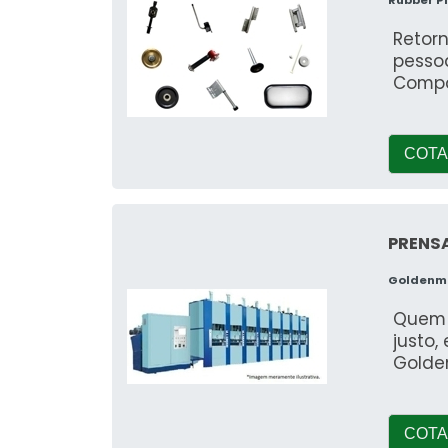
Rubber P
Retorn
pessoa
Compa
COTA
PRENSA
Goldenma
Quem b
justo,
Golde
COTA