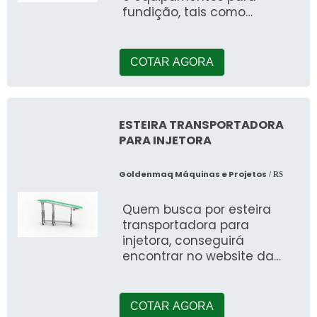
fundição, tais como
máquinas injetoras e
periféricos; modernização
elétrica e hidráulica;
COTAR AGORA
Regularização da geometria
e recuperação do grupo de
fechamento da máquina
injetora;
ESTEIRA TRANSPORTADORA
PARA INJETORA
Goldenmaq Máquinas e Projetos
/ RS
Quem busca por esteira
transportadora para
injetora, conseguirá
encontrar no website da
Goldenmaq Máquinas e
Projetos. Ao realizar uma
cotação na compan
COTAR AGORA