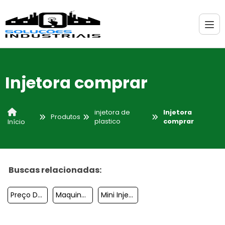
Injetora comprar
injetora de
Injetora
Produtos
plastico
comprar
Início
Buscas relacionadas:
Preço De Injetora
Maquina De Injetar Plastico
Mini Injetora De Plástico Manual