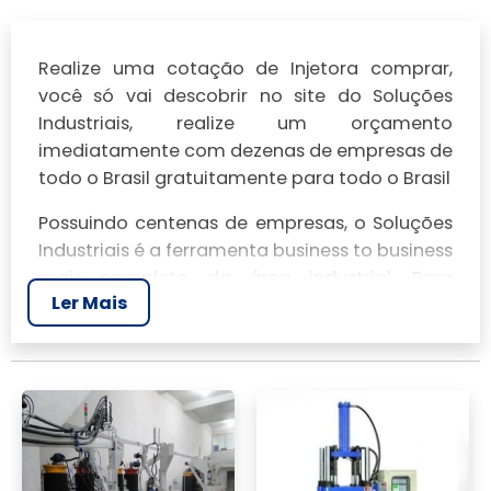
Realize uma cotação de Injetora comprar,
você só vai descobrir no site do Soluções
Industriais, realize um orçamento
imediatamente com dezenas de empresas de
todo o Brasil gratuitamente para todo o Brasil
Possuindo centenas de empresas, o Soluções
Industriais é a ferramenta business to business
mais completo da área industrial. Para
Ler Mais
realizar um orçamento de Injetora comprar,
clique em um ou mais dos anuciantes a
seguir: