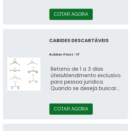
os transformando em
verdadeiros produtos
comercializ
COTAR AGORA
CABIDES DESCARTÁVEIS
Rubber Plast
/ SP
Retorno de 1 a 3 dias
úteisAtendimento exclusivo
para pessoa jurídica.
Quando se deseja buscar
por cabides descartáveis,
descobrirá a melhor
empresa
COTAR AGORA