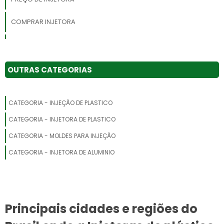
COMPRAR INJETORA
MINI INJETORA DE PLÁSTICO VERTICAL
INJETORA DE PLÁSTICO PREÇO
OUTRAS CATEGORIAS
MÁQUINA INJETORA DE POLIURETANO
CATEGORIA - INJEÇÃO DE PLASTICO
MAQ INJET 4500
CATEGORIA - INJETORA DE PLASTICO
FÁBRICAS DE INJETORAS
CATEGORIA - MOLDES PARA INJEÇÃO
CATEGORIA - INJETORA DE ALUMINIO
MINI INJETORA PLASTICO
FABRICANTE DE MINI INJETORA DE PLÁSTICO SP
INJETORA PLASTICO MANUAL
Principais cidades e regiões do