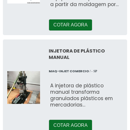
a partir da moldagem por
injeção – a matéria-prima
(PU) é inserida
COTAR AGORA
INJETORA DE PLÁSTICO
MANUAL
MAQ-INJET COMERCIO
/ - SP
A injetora de plástico
manual transforma
granulados plásticos em
mercadorias
comercializáveis. O
maquinário é desenvolvido
para pequenas e m&eacu
COTAR AGORA