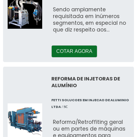
Sendo amplamente
requisitada em inúmeros
segmentos, em especial no
que diz respeito aos
produtos confeccionados
para a indústria
automobilística, bem como
COTAR AGORA
acessórios para carros e
caminhões, a fabricante de
injetora de poliuretano é
referência quando se trata
REFORMA DE INJETORAS DE
de promover custo-
ALUMÍNIO
benefício diferenciado,
aliando em um único
FETTI SOLUCOES EM INJECAO DE ALUMINIO
equipamento toda
LTDA
/ SC
qualidade de sua função
com a eficiência inerente a
Reforma/Retroffiting geral
cada etapa do projeto.
ou em partes de máquinas
e equipamentos para