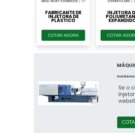
MAQ-INJET COMERCIO
/ SP
CORRETA ABC
/ 
FABRICANTE DE
INJETORA D
INJETORA DE
POLIURETA
PLÁSTICO
EXPANDID
COTAR AGORA
COTAR AGOR
MÁQUIN
Goldenma
Se o c
injeto
websi
COTA