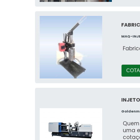
FABRIC
MAQ-INJ
Fabric
COTA
INJET
Goldenma
Quem e
uma e
cotaç