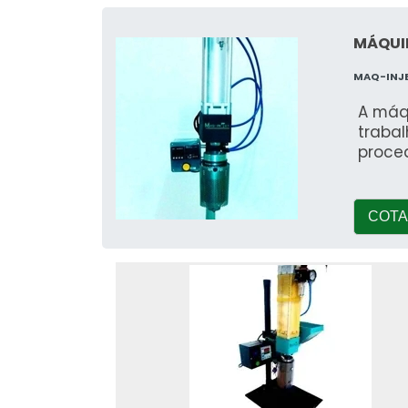
MÁQUI
MAQ-INJ
A máq
traba
proced
COTA