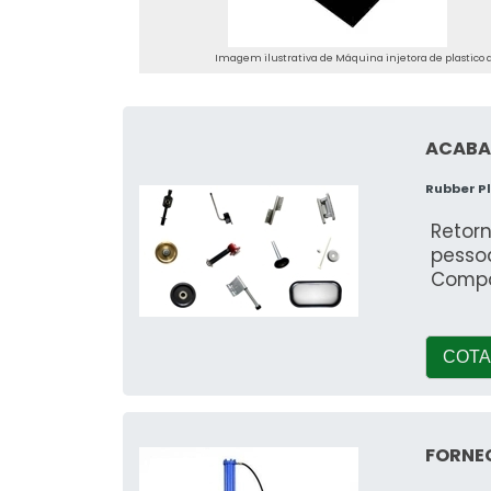
Imagem ilustrativa de Máquina injetora de plastico 
ACABA
Rubber P
Retorn
pessoa
Compa
COTA
FORNEC