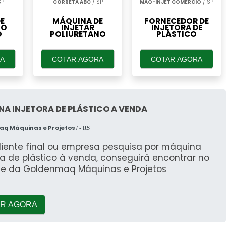
SP
CORRETA ABC
/ SP
MAQ-INJET COMERCIO
/ SP
E
MÁQUINA DE
FORNECEDOR DE
NO
INJETAR
INJETORA DE
O
POLIURETANO
PLÁSTICO
A
COTAR AGORA
COTAR AGORA
A INJETORA DE PLÁSTICO A VENDA
q Máquinas e Projetos
/ - RS
liente final ou empresa pesquisa por máquina
ra de plástico à venda, conseguirá encontrar no
te da Goldenmaq Máquinas e Projetos
R AGORA