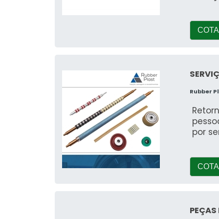
COTA
SERVIÇ
Rubber P
Retorn
pessoa
por se
COTA
PEÇAS