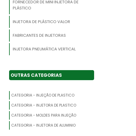
FORNECEDOR DE MINI INJETORA DE
PLÁSTICO
INJETORA DE PLÁSTICO VALOR
FABRICANTES DE INJETORAS
INJETORA PNEUMÁTICA VERTICAL
FÁBRICAS DE INJETORAS
OUTRAS CATEGORIAS
INJETORA HORIZONTAL
MÁQUINA INJETORA DE PLASTICO NOVA
CATEGORIA - INJEÇÃO DE PLASTICO
FABRICANTE DE INJETORA DE PLÁSTICO
CATEGORIA - INJETORA DE PLASTICO
CATEGORIA - MOLDES PARA INJEÇÃO
INJETORA COM SERVO MOTOR
CATEGORIA - INJETORA DE ALUMINIO
FABRICANTE DE INJETORA DE PLÁSTICO