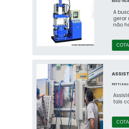
MAQ-INJ
A busc
gerar
não h
COTA
ASSIST
FETTI SO
Assis
tais c
COTA