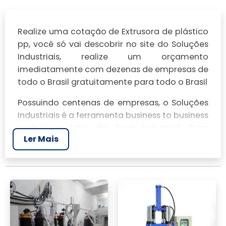
Realize uma cotação de Extrusora de plástico
pp, você só vai descobrir no site do Soluções
Industriais, realize um orçamento
imediatamente com dezenas de empresas de
todo o Brasil gratuitamente para todo o Brasil
Possuindo centenas de empresas, o Soluções
Industriais é a ferramenta business to business
mais completo da área industrial. Para
Ler Mais
realizar um orçamento de Extrusora de
plástico pp, clique em um ou mais dos
anuciantes a seguir: