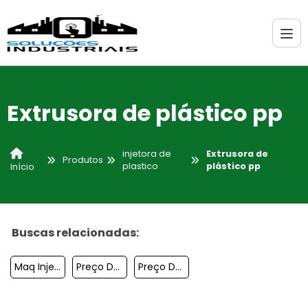
Extrusora de plástico pp
injetora de
Extrusora de
Produtos
plastico
plástico pp
Início
Buscas relacionadas:
Maq Injet 3000
Preço De Injetora De Plastico
Preço De Máquina Injetora Em Sp