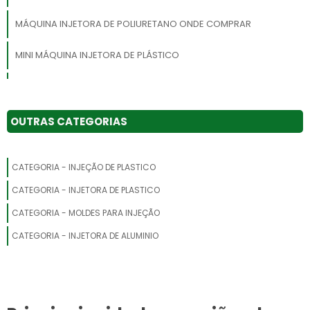
MÁQUINA INJETORA DE POLIURETANO ONDE COMPRAR
MINI MÁQUINA INJETORA DE PLÁSTICO
EXTRUSORA DE PLÁSTICO PREÇO
FABRICANTE DE INJETORA DE PLÁSTICO GRANULADO
OUTRAS CATEGORIAS
INJETORA DE PLASTICO PEQUENA
CATEGORIA - INJEÇÃO DE PLASTICO
EXTRUSORA PE
CATEGORIA - INJETORA DE PLASTICO
MAQUINA DE INJETAR PLASTICO
CATEGORIA - MOLDES PARA INJEÇÃO
CATEGORIA - INJETORA DE ALUMINIO
INJETORA VERTICAL
PREÇO DE MÁQUINA INJETORA EM SP
INJETORA PLASTICO MANUAL