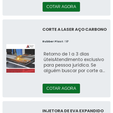
em poliuretano, encontrará
n
COTAR AGORA
CORTE A LASER AÇO CARBONO
Rubber Plast
/ SP
Retorno de 1 a 3 dias
úteisAtendimento exclusivo
para pessoa jurídica. Se
alguém buscar por corte a
laser aço carbono,
encontrará no website
COTAR AGORA
INJETORA DE EVA EXPANDIDO