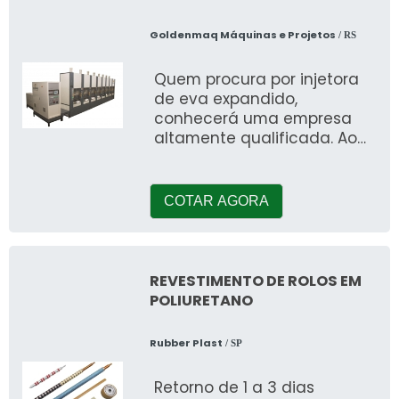
Goldenmaq Máquinas e Projetos
/ RS
Quem procura por injetora
de eva expandido,
conhecerá uma empresa
altamente qualificada. Ao
solicitar uma cotação na
maior especialista do ramo,
o cliente acha
COTAR AGORA
REVESTIMENTO DE ROLOS EM
POLIURETANO
Rubber Plast
/ SP
Retorno de 1 a 3 dias