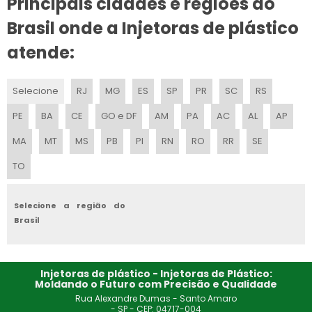
Principais cidades e regiões do
Brasil onde a Injetoras de plástico
MINI INJETORA DE PLÁSTICO 6000P
atende:
MÁQUINA INJETORA DE POLIURETANO
MÁQUINA INJETORA DE PLÁSTICO PEQUENA
Selecione
RJ
MG
ES
SP
PR
SC
RS
PE
BA
CE
GO e DF
AM
PA
AC
AL
AP
MINI INJETORA DE PLÁSTICO GRANULADO SP
MA
MT
MS
PB
PI
RN
RO
RR
SE
INJETORA PNEUMÁTICA
TO
MINI INJETORA DE PLÁSTICO MANUAL
Selecione a região do
MINI INJETORA DE PLÁSTICO PULVERIZADO SP
Brasil
MÁQUINA EXTRUSORA DE PLÁSTICO RECICLADO
Injetoras de plástico - Injetoras de Plástico:
PREÇO DE INJETORA DE PLASTICO
Moldando o Futuro com Precisão e Qualidade
Rua Alexandre Dumas - Santo Amaro
INJETORA DE PLASTICO PARA BALDES
- SP - CEP: 04717-004