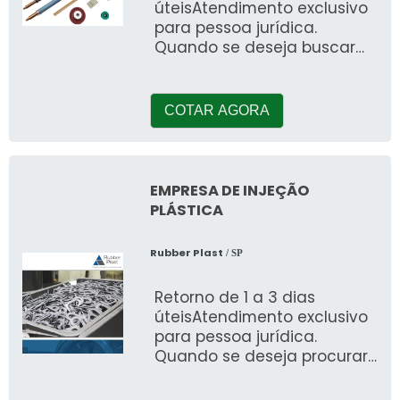
úteisAtendimento exclusivo
para pessoa jurídica.
Quando se deseja buscar
por revestimento de rolos
em poliuretano, encontrará
na refe
COTAR AGORA
EMPRESA DE INJEÇÃO
PLÁSTICA
Rubber Plast
/ SP
Retorno de 1 a 3 dias
úteisAtendimento exclusivo
para pessoa jurídica.
Quando se deseja procurar
por empresa de injeção
plástica, conhecer&aa